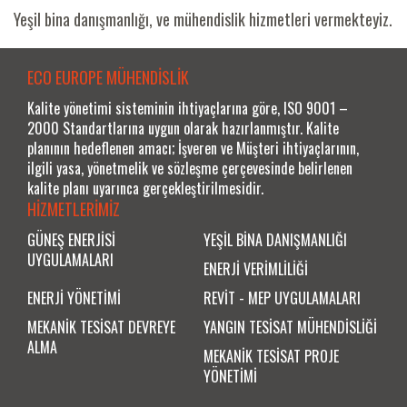
Yeşil bina danışmanlığı, ve mühendislik hizmetleri vermekteyiz.
ECO EUROPE MÜHENDİSLİK
Kalite yönetimi sisteminin ihtiyaçlarına göre, ISO 9001 –
2000 Standartlarına uygun olarak hazırlanmıştır. Kalite
planının hedeflenen amacı; İşveren ve Müşteri ihtiyaçlarının,
ilgili yasa, yönetmelik ve sözleşme çerçevesinde belirlenen
kalite planı uyarınca gerçekleştirilmesidir.
HİZMETLERİMİZ
GÜNEŞ ENERJİSİ
YEŞİL BİNA DANIŞMANLIĞI
UYGULAMALARI
ENERJİ VERİMLİLİĞİ
ENERJİ YÖNETİMİ
REVİT - MEP UYGULAMALARI
MEKANİK TESİSAT DEVREYE
YANGIN TESİSAT MÜHENDİSLİĞİ
ALMA
MEKANİK TESİSAT PROJE
YÖNETİMİ