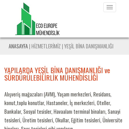
Toggle
navigati
ANASAYFA
| HİZMETLERİMİZ | YEŞİL BİNA DANIŞMANLIĞI
YAPILARDA YEŞİL BİNA DANIŞMANLIĞI ve
SÜRDÜRÜLEBİLİRLİK MÜHENDİSLİĞİ
Alışveriş mağazaları (AVM), Yaşam merkezleri, Residans,
konut,toplu konutlar, Hastaneler, İş merkezleri, Oteller,
Bankalar, Sosyal tesisler, Havaalanı terminal binaları, Sanayi
tesisleri, Üretim tesisleri, Okullar, Eğitim tesisleri, Üniversite
binaları, Spor tesisleri gibi yapıların